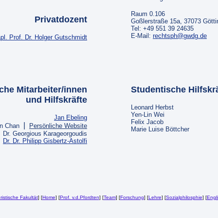
Raum 0.106
Privatdozent
Goßlerstraße 15a, 37073 Gött
Tel: +49 551 39 24635
E-Mail:
rechtsph@gwdg.de
pl. Prof. Dr. Holger Gutschmidt
che Mitarbeiter/innen
Studentische Hilfskr
und Hilfskräfte
Leonard Herbst
Yen-Lin Wei
Jan Ebeling
Felix Jacob
|
n Chan
Persönliche Website
Marie Luise Böttcher
Dr. Georgious Karageorgoudis
Dr. Dr. Philipp Gisbertz-Astolfi
ristische Fakultät
] [
Home
] [
Prof. v.d.Pfordten
] [
Team
] [
Forschung
] [
Lehre
] [
Sozialphilosphie
] [
Engl