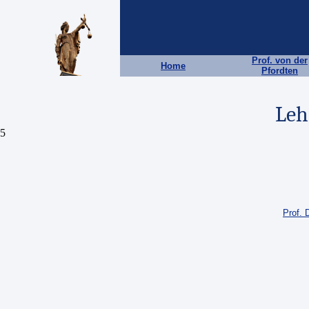
Prof. von der
Home
Pfordten
Leh
5
Prof. 