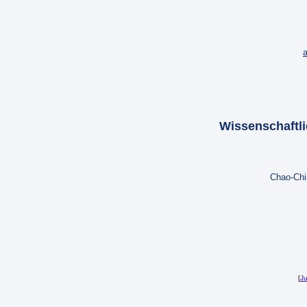
a
Wissenschaftli
Chao-Chi
[
Ju